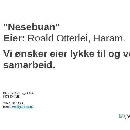
"Nesebuan"
Eier:
Roald Otterlei, Haram.
Vi ønsker eier lykke til og 
samarbeid.
Finnvik Båtbyggeri A/S
6674 Kvisvik
Tlf: 71 53 25 62
Epost:
post@finnvik.no