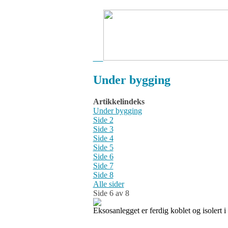
Under bygging
Artikkelindeks
Under bygging
Side 2
Side 3
Side 4
Side 5
Side 6
Side 7
Side 8
Alle sider
Side 6 av 8
Eksosanlegget er ferdig koblet og isolert