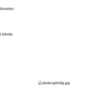
kksutstyr
å båtsida