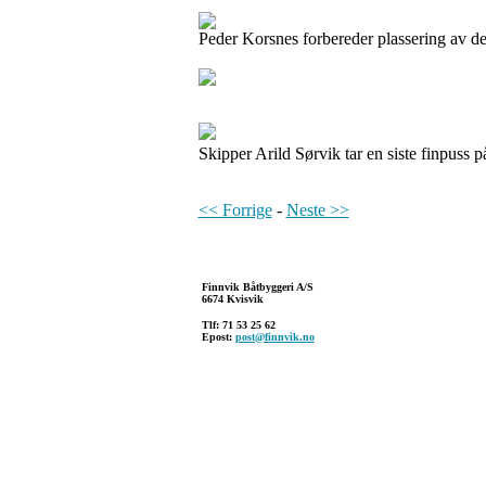
Peder Korsnes forbereder plassering av de
Skipper Arild Sørvik tar en siste finpuss p
<< Forrige
-
Neste >>
Finnvik Båtbyggeri A/S
6674 Kvisvik
Tlf: 71 53 25 62
Epost:
post@finnvik.no